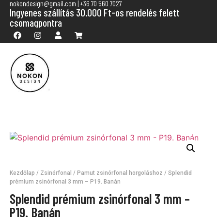
nokondesign@gmail.com | +36 70 560 7027
Ingyenes szállítás 30.000 Ft-os rendelés felett
csomagpontra
Kezdőlap
/
Zsinórfonal
/
Pamut zsinórfonal horgoláshoz
/ Splendid
prémium zsinórfonal 3 mm – P19. Banán
Splendid prémium zsinórfonal 3 mm –
P19. Banán