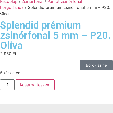
Kezdőlap
/
Zsinórfonal
/
Pamut zsinórfonal
horgoláshoz
/ Splendid prémium zsinórfonal 5 mm – P20.
Oliva
Splendid prémium
zsinórfonal 5 mm – P20.
Oliva
2 950
Ft
Bőrök színe
5 készleten
Kosárba teszem