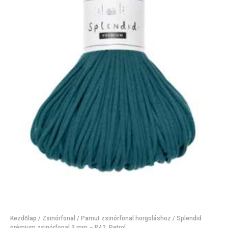
Kezdőlap
/
Zsinórfonal
/
Pamut zsinórfonal horgoláshoz
/ Splendid
prémium zsinórfonal 3 mm – P42. Petrol