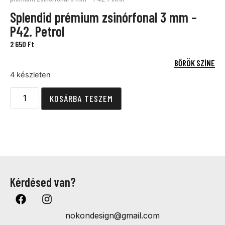
Splendid prémium zsinórfonal 3 mm –
P42. Petrol
2 650
Ft
BŐRÖK SZÍNE
4 készleten
KOSÁRBA TESZEM
Kérdésed van?
nokondesign@gmail.com