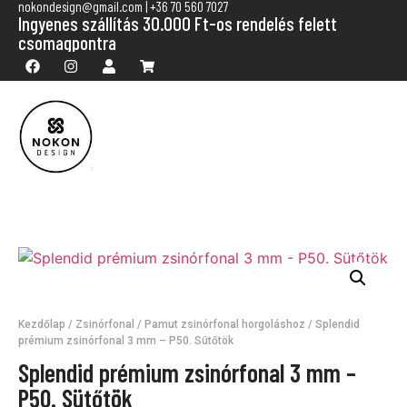
nokondesign@gmail.com | +36 70 560 7027
Ingyenes szállítás 30.000 Ft-os rendelés felett
csomagpontra
Kezdőlap
/
Zsinórfonal
/
Pamut zsinórfonal horgoláshoz
/ Splendid
prémium zsinórfonal 3 mm – P50. Sütőtök
Splendid prémium zsinórfonal 3 mm –
P50. Sütőtök