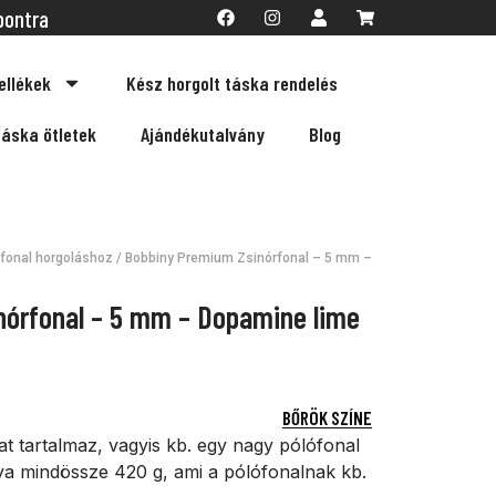
pontra
ellékek
Kész horgolt táska rendelés
táska ötletek
Ajándékutalvány
Blog
fonal horgoláshoz
/ Bobbiny Premium Zsinórfonal – 5 mm –
nórfonal – 5 mm – Dopamine lime
BŐRÖK SZÍNE
t tartalmaz, vagyis kb. egy nagy pólófonal
a mindössze 420 g, ami a pólófonalnak kb.