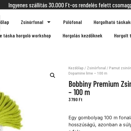
Ingyenes szállítás 30.000 Ft-os rendelés felett csomag
őlap
Zsinórfonal
Pólófonal
Horgolható táskak
ne táska horgoló workshop
Horgolás kezdőknek
Horgolt 
Kezdőlap
/
Zsinórfonal
/
Pamut zsinór
Dopamine lime – 100 m
Bobbiny Premium Zsi
– 100 m
3 790
Ft
Egy gombolyag 100 m fonala
hosszúságú, azonban a súly