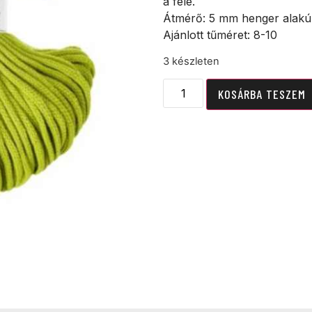
a fele.
Átmérő: 5 mm henger alakú
Ajánlott tűméret: 8-10
3 készleten
KOSÁRBA TESZEM