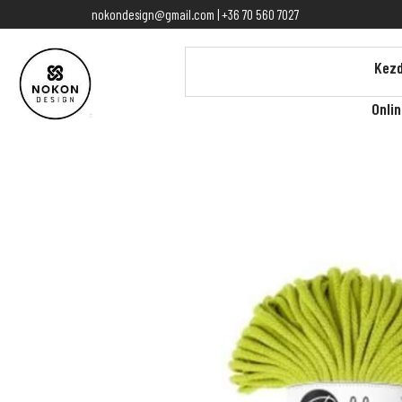
nokondesign@gmail.com | +36 70 560 7027
Kezd
Onli