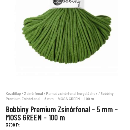
Kezdőlap
/
Zsinórfonal
/
Pamut zsinórfonal horgoláshoz
/ Bobbiny
Premium Zsinórfonal – 5 mm – MOSS GREEN – 100 m
Bobbiny Premium Zsinórfonal – 5 mm –
MOSS GREEN – 100 m
3 790
Ft