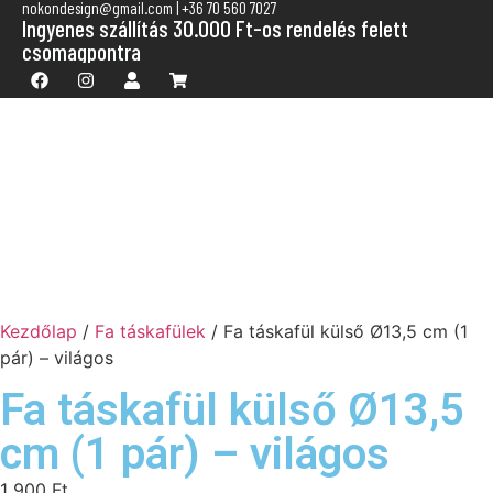
nokondesign@gmail.com | +36 70 560 7027
Ingyenes szállítás 30.000 Ft-os rendelés felett
csomagpontra
Kezdőlap
/
Fa táskafülek
/ Fa táskafül külső Ø13,5 cm (1
pár) – világos
Fa táskafül külső Ø13,5
cm (1 pár) – világos
1 900
Ft