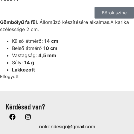
Bőrök színe
Gömbölyű fa fül
. Álloműző készítésére alkalmas.A karika
szélessége 2 cm.
Külső átmérő:
14 cm
Belső átmérő
10 cm
Vastagság:
4,5 mm
Súly:
14 g
Lakkozott
Elfogyott
Kérdésed van?
nokondesign@gmail.com