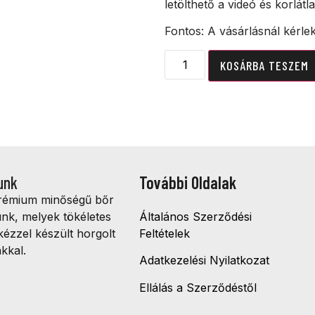
letölthető a videó és korlátl
Fontos: A vásárlásnál kérle
KOSÁRBA TESZEM
unk
További Oldalak
prémium minőségű bőr
ünk, melyek tökéletes
Általános Szerződési
kézzel készült horgolt
Feltételek
kkal.
Adatkezelési Nyilatkozat
Ellálás a Szerződéstől