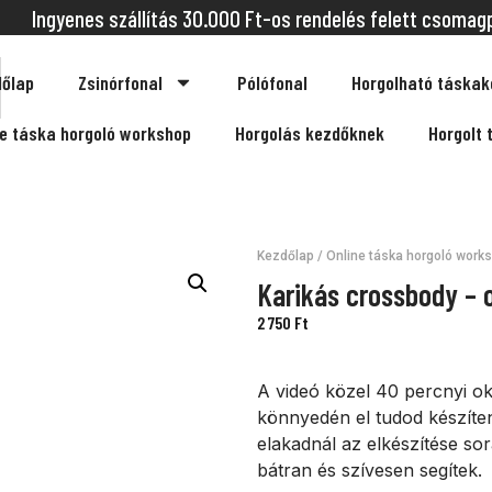
Ingyenes szállítás 30.000 Ft-os rendelés felett csomag
őlap
Zsinórfonal
Pólófonal
Horgolható táskak
ne táska horgoló workshop
Horgolás kezdőknek
Horgolt 
Kezdőlap
/
Online táska horgoló work
Karikás crossbody – 
2 750
Ft
A videó közel 40 percnyi ok
könnyedén el tudod készíte
elakadnál az elkészítése so
bátran és szívesen segítek.