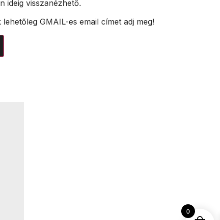
an ideig visszanézhető.
k lehetőleg GMAIL-es email címet adj meg!
0