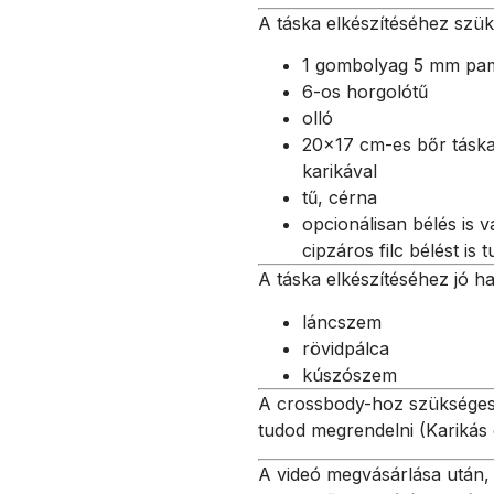
A táska elkészítéséhez szük
1 gombolyag 5 mm pam
6-os horgolótű
olló
20×17 cm-es bőr táska
karikával
tű, cérna
opcionálisan bélés is 
cipzáros filc bélést is
A táska elkészítéséhez jó ha
láncszem
rövidpálca
kúszószem
A crossbody-hoz szükséges
tudod megrendelni (Karikás
A videó megvásárlása után, 