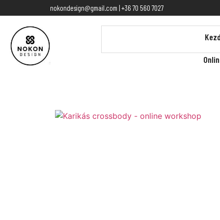
nokondesign@gmail.com | +36 70 560 7027
Kezd
Onli