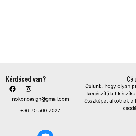
Kérdésed van?
Cél
Célunk, hogy olyan 
kiegészítőket készíts
nokondesign@gmail.com
összképet alkotnak a 
csodá
+36 70 560 7027