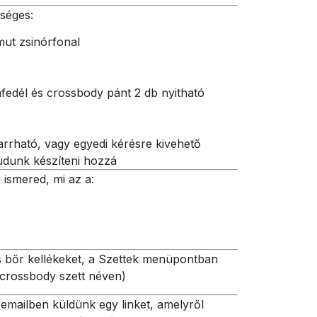
séges:
ut zsinórfonal
fedél és crossbody pánt 2 db nyitható
varrható, vagy egyedi kérésre kivehető
 tudunk készíteni hozzá
 ismered, mi az a:
 bőr kellékeket, a Szettek menüpontban
 crossbody szett néven)
emailben küldünk egy linket, amelyről