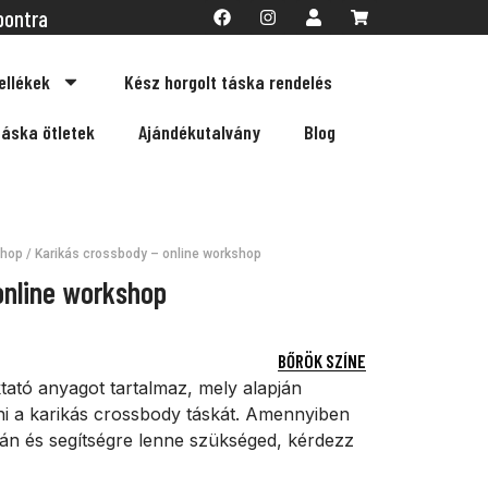
pontra
ellékek
Kész horgolt táska rendelés
táska ötletek
Ajándékutalvány
Blog
shop
/ Karikás crossbody – online workshop
online workshop
BŐRÖK SZÍNE
tató anyagot tartalmaz, mely alapján
ni a karikás crossbody táskát. Amennyiben
rán és segítségre lenne szükséged, kérdezz