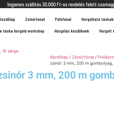
Ingyenes szállítás 30.000 Ft-os rendelés felett csomag
Kezdőlap
Zsinórfonal
Pólófonal
Horgolható táskak
ne táska horgoló workshop
Horgolás kezdőknek
Horgolt 
Kezdőlap
/
Zsinórfonal
/
Poliészt
zsinór 3 mm, 200 m gombolyag, 
 zsinór 3 mm, 200 m gomb