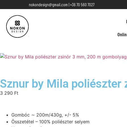
nokondesign@gmail.com | +36 70 560 7027
Onli
Sznur by Mila poliészter
3 290
Ft
Gombóc ∼ 200m/430g, +/- 5%
Összetétel – 100% poliészter selyem