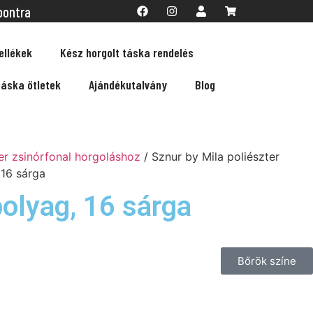
pontra
ellékek
Kész horgolt táska rendelés
táska ötletek
Ajándékutalvány
Blog
er zsinórfonal horgoláshoz
/ Sznur by Mila poliészter
16 sárga
olyag, 16 sárga
Bőrök színe