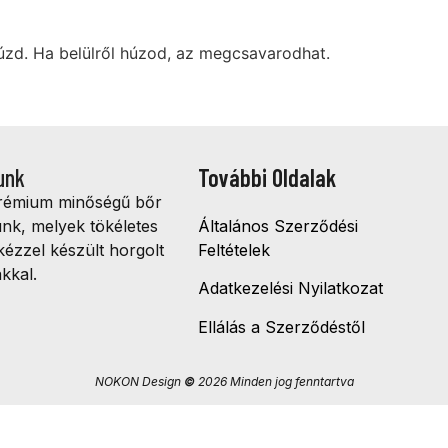
húzd. Ha belülről húzod, az megcsavarodhat.
unk
További Oldalak
prémium minőségű bőr
ünk, melyek tökéletes
Általános Szerződési
kézzel készült horgolt
Feltételek
kkal.
Adatkezelési Nyilatkozat
Ellálás a Szerződéstől
NOKON Design
©
2026 Minden jog fenntartva