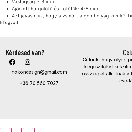
Vastagság ~ 3 mm
Ajánlott horgolótű és kötőtűk: 4-6 mm
Azt javasoljuk, hogy a zsinórt a gombolyag kívülről 
Elfogyott
Kérdésed van?
Cél
Célunk, hogy olyan 
kiegészítőket készíts
nokondesign@gmail.com
összképet alkotnak a 
csodá
+36 70 560 7027