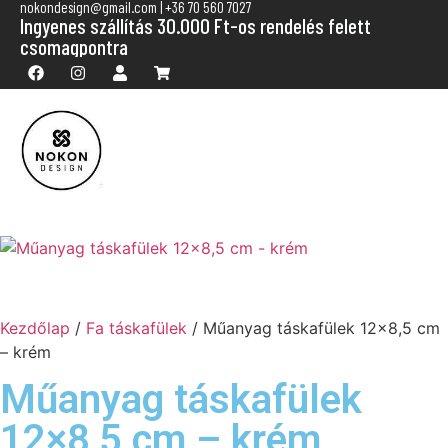
nokondesign@gmail.com | +36 70 560 7027
Ingyenes szállítás 30.000 Ft-os rendelés felett
csomagpontra
Kezdőlap
/
Fa táskafülek
/ Műanyag táskafülek 12×8,5 cm
– krém
Műanyag táskafülek
12×8,5 cm – krém