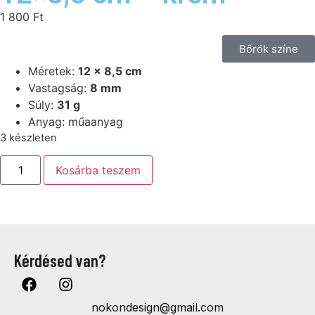
1 800
Ft
Bőrök színe
Méretek:
12 x 8,5 cm
Vastagság:
8 mm
Súly:
31 g
Anyag: műaanyag
3 készleten
Kosárba teszem
Kérdésed van?
nokondesign@gmail.com