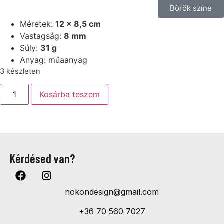
Bőrök színe
Méretek:
12 x 8,5 cm
Vastagság:
8 mm
Súly:
31 g
Anyag: műaanyag
3 készleten
Kosárba teszem
Kérdésed van?
nokondesign@gmail.com
+36 70 560 7027