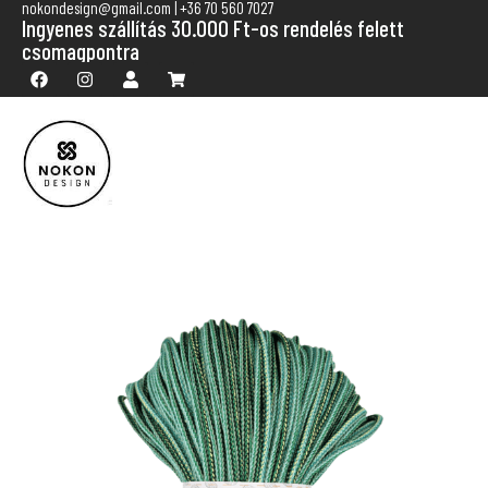
nokondesign@gmail.com | +36 70 560 7027
Ingyenes szállítás 30.000 Ft-os rendelés felett
csomagpontra