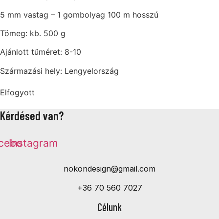
5 mm vastag – 1 gombolyag 100 m hosszú
Tömeg: kb. 500 g
Ajánlott tűméret: 8-10
Származási hely: Lengyelország
Elfogyott
Kérdésed van?
cebook
Instagram
nokondesign@gmail.com
+36 70 560 7027
Célunk