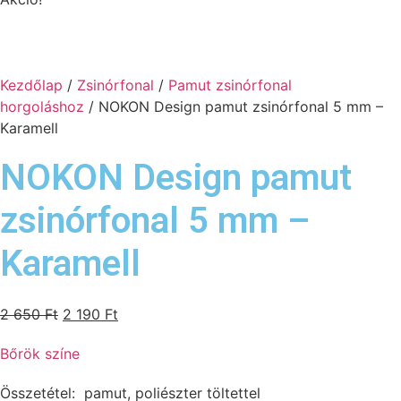
Kezdőlap
/
Zsinórfonal
/
Pamut zsinórfonal
horgoláshoz
/ NOKON Design pamut zsinórfonal 5 mm –
Karamell
NOKON Design pamut
zsinórfonal 5 mm –
Karamell
Original
Current
2 650
Ft
2 190
Ft
price
price
Bőrök színe
was:
is:
2
2
Összetétel: pamut, poliészter töltettel
650 Ft.
190 Ft.