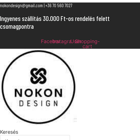
Ugrás
nokondesign@gmail.com | +36 70 560 7027
a
Ingyenes szállítás 30.000 Ft-os rendelés felett
tartalomhoz
csomagpontra
Facebook
Instagram
User
Shopping-
cart
Keresés