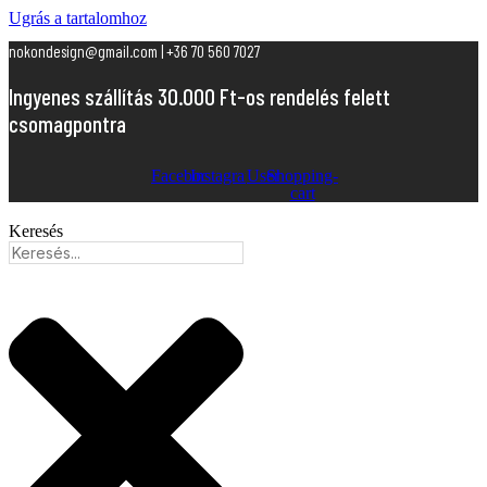
Ugrás a tartalomhoz
nokondesign@gmail.com | +36 70 560 7027
Ingyenes szállítás 30.000 Ft-os rendelés felett
csomagpontra
Facebook
Instagram
User
Shopping-
cart
Keresés