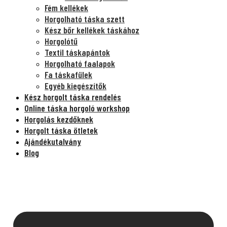
Fém kellékek
Horgolható táska szett
Kész bőr kellékek táskához
Horgolótű
Textil táskapántok
Horgolható faalapok
Fa táskafülek
Egyéb kiegészítők
Kész horgolt táska rendelés
Online táska horgoló workshop
Horgolás kezdőknek
Horgolt táska ötletek
Ajándékutalvány
Blog