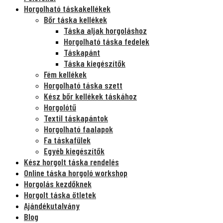
Horgolható táskakellékek
Bőr táska kellékek
Táska aljak horgoláshoz
Horgolható táska fedelek
Táskapánt
Táska kiegészítők
Fém kellékek
Horgolható táska szett
Kész bőr kellékek táskához
Horgolótű
Textil táskapántok
Horgolható faalapok
Fa táskafülek
Egyéb kiegészítők
Kész horgolt táska rendelés
Online táska horgoló workshop
Horgolás kezdőknek
Horgolt táska ötletek
Ajándékutalvány
Blog