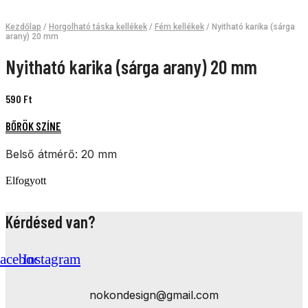
Kezdőlap
/
Horgolható táska kellékek
/
Fém kellékek
/ Nyitható karika (sárga
arany) 20 mm
Nyitható karika (sárga arany) 20 mm
590
Ft
BŐRÖK SZÍNE
Belső átmérő: 20 mm
Elfogyott
Kérdésed van?
acebook
Instagram
nokondesign@gmail.com