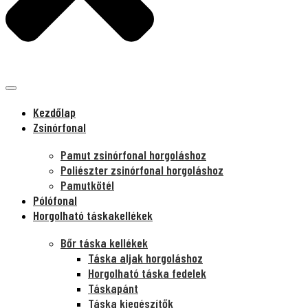
Kezdőlap
Zsinórfonal
Pamut zsinórfonal horgoláshoz
Poliészter zsinórfonal horgoláshoz
Pamutkötél
Pólófonal
Horgolható táskakellékek
Bőr táska kellékek
Táska aljak horgoláshoz
Horgolható táska fedelek
Táskapánt
Táska kiegészítők