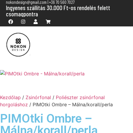
nokondesign@gmail.com | +36 70 560 7027
Ingyenes szállítás 30.000 Ft-os rendelés felett
csomagpontra
Kezdőlap
/
Zsinórfonal
/
Poliészter zsinórfonal
horgoláshoz
/ PIMOtki Ombre – Málna/korall/perla
PIMOtki Ombre –
Málna/korall/perla