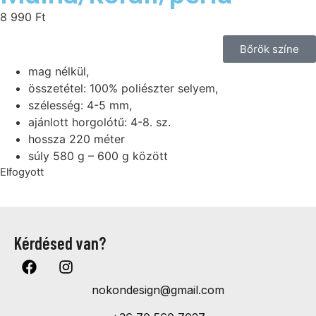
8 990
Ft
Bőrök színe
mag nélkül,
összetétel: 100% poliészter selyem,
szélesség: 4-5 mm,
ajánlott horgolótű: 4-8. sz.
hossza 220 méter
súly 580 g – 600 g között
Elfogyott
Kérdésed van?
nokondesign@gmail.com