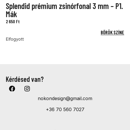
Splendid prémium zsinórfonal 3 mm – P1.
Mák
2 650
Ft
BŐRÖK SZÍNE
Elfogyott
Kérdésed van?
nokondesign@gmail.com
+36 70 560 7027