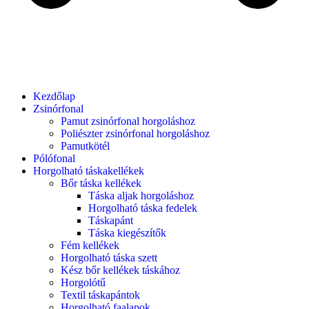
Kezdőlap
Zsinórfonal
Pamut zsinórfonal horgoláshoz
Poliészter zsinórfonal horgoláshoz
Pamutkötél
Pólófonal
Horgolható táskakellékek
Bőr táska kellékek
Táska aljak horgoláshoz
Horgolható táska fedelek
Táskapánt
Táska kiegészítők
Fém kellékek
Horgolható táska szett
Kész bőr kellékek táskához
Horgolótű
Textil táskapántok
Horgolható faalapok