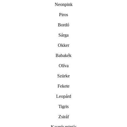
Neonpink
Piros
Bordó
Sárga
Okker
Babakék
Olíva
Szürke
Fekete
Leopárd
Tigris
Zsiráf
Kasmír mintás