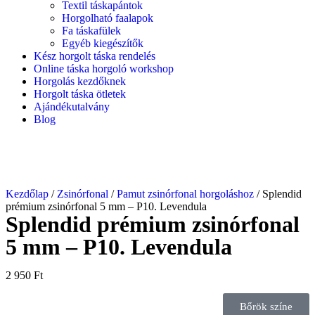
Textil táskapántok
Horgolható faalapok
Fa táskafülek
Egyéb kiegészítők
Kész horgolt táska rendelés
Online táska horgoló workshop
Horgolás kezdőknek
Horgolt táska ötletek
Ajándékutalvány
Blog
Kezdőlap
/
Zsinórfonal
/
Pamut zsinórfonal horgoláshoz
/ Splendid
prémium zsinórfonal 5 mm – P10. Levendula
Splendid prémium zsinórfonal
5 mm – P10. Levendula
2 950
Ft
Bőrök színe