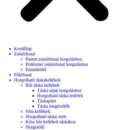
Kezdőlap
Zsinórfonal
Pamut zsinórfonal horgoláshoz
Poliészter zsinórfonal horgoláshoz
Pamutkötél
Pólófonal
Horgolható táskakellékek
Bőr táska kellékek
Táska aljak horgoláshoz
Horgolható táska fedelek
Táskapánt
Táska kiegészítők
Fém kellékek
Horgolható táska szett
Kész bőr kellékek táskához
Horgolótű