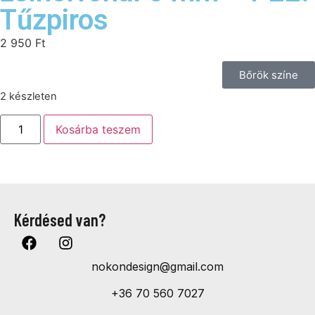
Tűzpiros
2 950
Ft
Bőrök színe
2 készleten
Kosárba teszem
Kérdésed van?
nokondesign@gmail.com
+36 70 560 7027