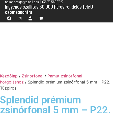
nokondesign@gmail.com | +36 70 560 7027
Ingyenes szállítás 30.000 Ft-os rendelés felett
csomagpontra
Kezdőlap
/
Zsinórfonal
/
Pamut zsinórfonal
horgoláshoz
/ Splendid prémium zsinórfonal 5 mm – P22.
Tűzpiros
Splendid prémium
zsinórfonal 5 mm – P22.