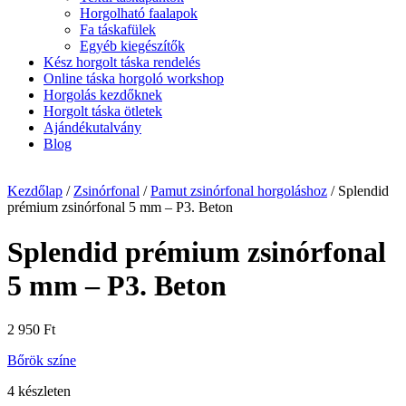
Horgolható faalapok
Fa táskafülek
Egyéb kiegészítők
Kész horgolt táska rendelés
Online táska horgoló workshop
Horgolás kezdőknek
Horgolt táska ötletek
Ajándékutalvány
Blog
Kezdőlap
/
Zsinórfonal
/
Pamut zsinórfonal horgoláshoz
/ Splendid
prémium zsinórfonal 5 mm – P3. Beton
Splendid prémium zsinórfonal
5 mm – P3. Beton
2 950
Ft
Bőrök színe
4 készleten