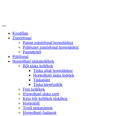
Kezdőlap
Zsinórfonal
Pamut zsinórfonal horgoláshoz
Poliészter zsinórfonal horgoláshoz
Pamutkötél
Pólófonal
Horgolható táskakellékek
Bőr táska kellékek
Táska aljak horgoláshoz
Horgolható táska fedelek
Táskapánt
Táska kiegészítők
Fém kellékek
Horgolható táska szett
Kész bőr kellékek táskához
Horgolótű
Textil táskapántok
Horgolható faalapok