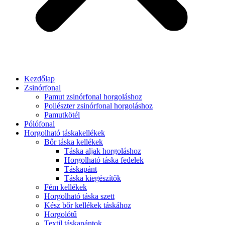
Kezdőlap
Zsinórfonal
Pamut zsinórfonal horgoláshoz
Poliészter zsinórfonal horgoláshoz
Pamutkötél
Pólófonal
Horgolható táskakellékek
Bőr táska kellékek
Táska aljak horgoláshoz
Horgolható táska fedelek
Táskapánt
Táska kiegészítők
Fém kellékek
Horgolható táska szett
Kész bőr kellékek táskához
Horgolótű
Textil táskapántok