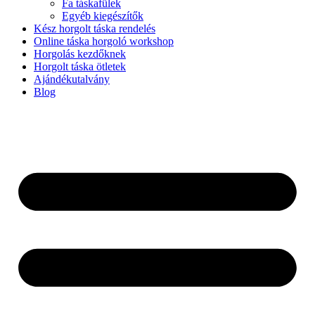
Fa táskafülek
Egyéb kiegészítők
Kész horgolt táska rendelés
Online táska horgoló workshop
Horgolás kezdőknek
Horgolt táska ötletek
Ajándékutalvány
Blog