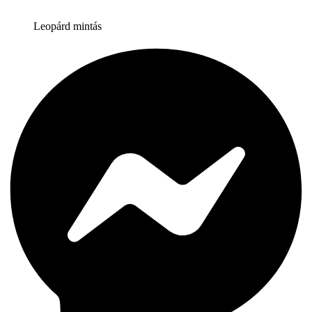
Leopárd mintás