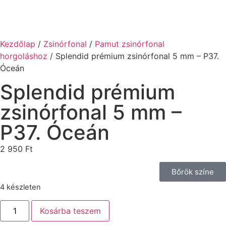
Kezdőlap
/
Zsinórfonal
/
Pamut zsinórfonal
horgoláshoz
/ Splendid prémium zsinórfonal 5 mm – P37.
Óceán
Splendid prémium
zsinórfonal 5 mm –
P37. Óceán
2 950
Ft
Bőrök színe
4 készleten
Kosárba teszem