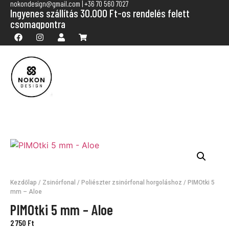
nokondesign@gmail.com | +36 70 560 7027
Ingyenes szállítás 30.000 Ft-os rendelés felett
csomagpontra
Kezdőlap
/
Zsinórfonal
/
Poliészter zsinórfonal horgoláshoz
/ PIMOtki 5
mm – Aloe
PIMOtki 5 mm – Aloe
2 750
Ft