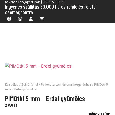
nokondesign@gmail.com | +36 70 560 7027
Ingyenes szállítás 30.000 Ft-os rendelés felett
csomagpontra
Kezdőlap
/
Zsinórfonal
/
Poliészter zsinórfonal horgoláshoz
/ PIMOtki 5
mm – Erdei gyümölcs
PIMOtki 5 mm – Erdei gyümölcs
2 750
Ft
BŐRÖK SZÍNE