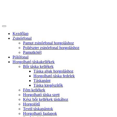
Kezdőlap
Zsinórfonal
Pamut zsinórfonal horgoláshoz
Poliészter zsinórfonal horgoláshoz
Pamutkötél
Pólófonal
Horgolható táskakellékek
Bőr táska kellékek
Táska aljak horgoláshoz
Horgolható táska fedelek
Táskapánt
Táska kiegészítők
Fém kellékek
Horgolható táska szett
Kész bőr kellékek táskához
Horgolótű
Textil táskapántok
Horgolható faalapok