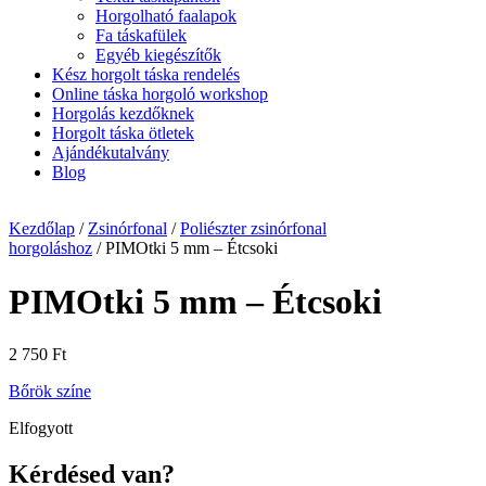
Horgolható faalapok
Fa táskafülek
Egyéb kiegészítők
Kész horgolt táska rendelés
Online táska horgoló workshop
Horgolás kezdőknek
Horgolt táska ötletek
Ajándékutalvány
Blog
Kezdőlap
/
Zsinórfonal
/
Poliészter zsinórfonal
horgoláshoz
/ PIMOtki 5 mm – Étcsoki
PIMOtki 5 mm – Étcsoki
2 750
Ft
Bőrök színe
Elfogyott
Kérdésed van?