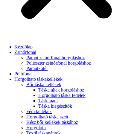
Kezdőlap
Zsinórfonal
Pamut zsinórfonal horgoláshoz
Poliészter zsinórfonal horgoláshoz
Pamutkötél
Pólófonal
Horgolható táskakellékek
Bőr táska kellékek
Táska aljak horgoláshoz
Horgolható táska fedelek
Táskapánt
Táska kiegészítők
Fém kellékek
Horgolható táska szett
Kész bőr kellékek táskához
Horgolótű
Textil táskapántok