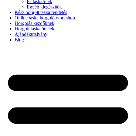
Fa táskafülek
Egyéb kiegészítők
Kész horgolt táska rendelés
Online táska horgoló workshop
Horgolás kezdőknek
Horgolt táska ötletek
Ajándékutalvány
Blog