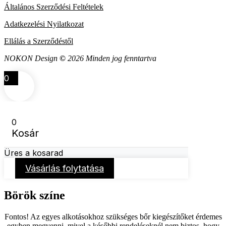
Általános Szerződési Feltételek
Adatkezelési Nyilatkozat
Ellálás a Szerződéstől
NOKON Design
©
2026 Minden jog fenntartva
0
0
Kosár
Üres a kosarad
Vásárlás folytatása
Börök színe
Fontos! Az egyes alkotásokhoz szükséges bőr kiegészítőket érdemes
egyben megvenni, mivel a későbbi rendeléseknél nem biztos, hogy