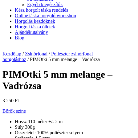
Egyéb kiegészítők
Kész horgolt táska rendelés
Online táska horgoló workshop
Horgolás kezdőknek
Horgolt táska ötletek
Ajándékutalvány
Blog
Kezdőlap
/
Zsinórfonal
/
Poliészter zsinórfonal
horgoláshoz
/ PIMOtki 5 mm melange – Vadrózsa
PIMOtki 5 mm melange –
Vadrózsa
3 250
Ft
Bőrök színe
Hossz 110 méter +/- 2 m
Súly 300g
Összetétel: 100% poliészter selyem