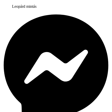
Leopárd mintás