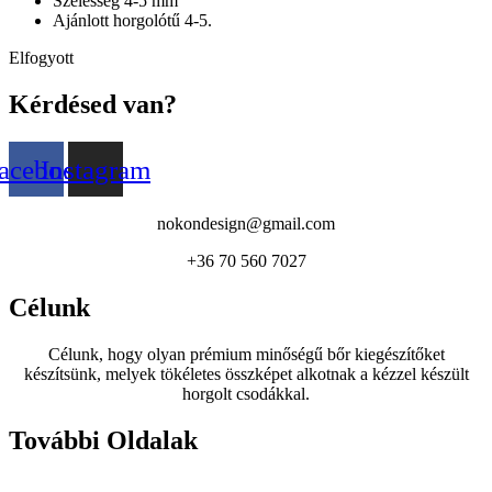
Szélesség 4-5 mm
Ajánlott horgolótű 4-5.
Elfogyott
Kérdésed van?
acebook
Instagram
nokondesign@gmail.com
+36 70 560 7027
Célunk
Célunk, hogy olyan prémium minőségű bőr kiegészítőket
készítsünk, melyek tökéletes összképet alkotnak a kézzel készült
horgolt csodákkal.
További Oldalak