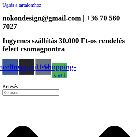
Ugrás a tartalomhoz
nokondesign@gmail.com | +36 70 560
7027
Ingyenes szállítás 30.000 Ft-os rendelés
felett csomagpontra
acebook
Instagram
User
Shopping-
cart
Keresés