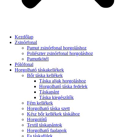
Kezdőlap
Zsinórfonal
Pamut zsinórfonal horgoláshoz
Poliészter zsinórfonal horgoláshoz
Pamutkötél
Pólófonal
Horgolható táskakellékek
Bőr táska kellékek
Táska aljak horgoláshoz
Horgolható táska fedelek
Táskapánt
Táska kiegészítők
Fém kellékek
Horgolható táska szett
Kész bőr kellékek táskához
Horgolótű
Textil táskapántok
Horgolható faalapok
Fa táskafülek