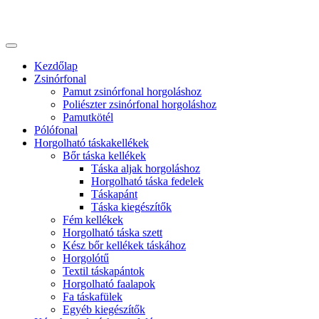
Kezdőlap
Zsinórfonal
Pamut zsinórfonal horgoláshoz
Poliészter zsinórfonal horgoláshoz
Pamutkötél
Pólófonal
Horgolható táskakellékek
Bőr táska kellékek
Táska aljak horgoláshoz
Horgolható táska fedelek
Táskapánt
Táska kiegészítők
Fém kellékek
Horgolható táska szett
Kész bőr kellékek táskához
Horgolótű
Textil táskapántok
Horgolható faalapok
Fa táskafülek
Egyéb kiegészítők