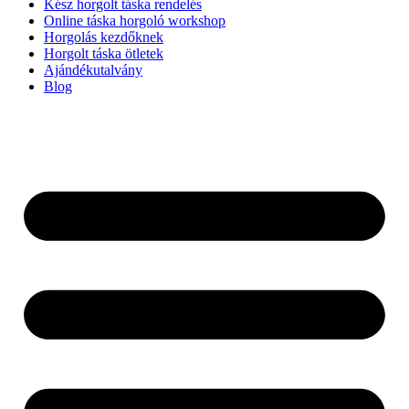
Kész horgolt táska rendelés
Online táska horgoló workshop
Horgolás kezdőknek
Horgolt táska ötletek
Ajándékutalvány
Blog