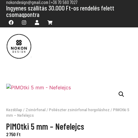
nokondesign@gmail.com | +36 70 560 7027
Ingyenes szállítás 30.000 Ft-os rendelés felett
csomagpontra
Kezdőlap
/
Zsinórfonal
/
Poliészter zsinórfonal horgoláshoz
/ PIMOtki 5
mm – Nefelejcs
PIMOtki 5 mm – Nefelejcs
2 750
Ft