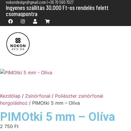
nokondesign@gmail.com | +36 70 560 7027
Ingyenes szállítás 30.000 Ft-os rendelés felett
csomagpontra
Kezdőlap
/
Zsinórfonal
/
Poliészter zsinórfonal
horgoláshoz
/ PIMOtki 5 mm – Olíva
PIMOtki 5 mm – Olíva
2 750
Ft