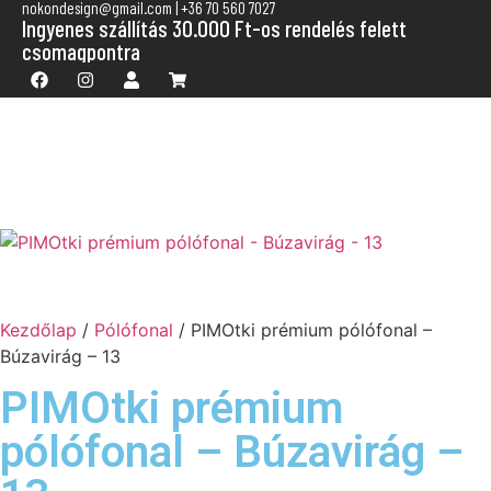
nokondesign@gmail.com | +36 70 560 7027
Ingyenes szállítás 30.000 Ft-os rendelés felett
csomagpontra
Kezdőlap
/
Pólófonal
/ PIMOtki prémium pólófonal –
Búzavirág – 13
PIMOtki prémium
pólófonal – Búzavirág –