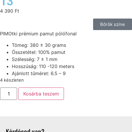
13
4 390
Ft
Bőrök színe
PIMOtki prémium pamut pólófonal
Tömeg: 380 ± 30 grams
Összetétel: 100% pamut
Szélesség: 7 ± 1 mm
Hosszúság: 110 -120 meters
Ajánlott tűméret: 6.5 – 9
4 készleten
Kosárba teszem
Kérdésed van?