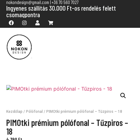
nokondesign@gmail.com | +36 70 560 7027
Ingyenes szállítás 30.000 Ft-os rendelés felett
csomagpontra
Kezdőlap
/
Pólófonal
/ PIMOtki prémium pólófonal – Tűzpiros – 18
PIMOtki prémium pólófonal – Tűzpiros –
18
4 390
Ft