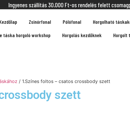
Ingyenes szállítás 30.000 Ft-os rendelés felett csomag
Kezdőlap
Zsinórfonal
Pólófonal
Horgolható táskak
ne táska horgoló workshop
Horgolás kezdőknek
Horgolt 
táskához
/ 1.Színes foltos – csatos crossbody szett
 crossbody szett