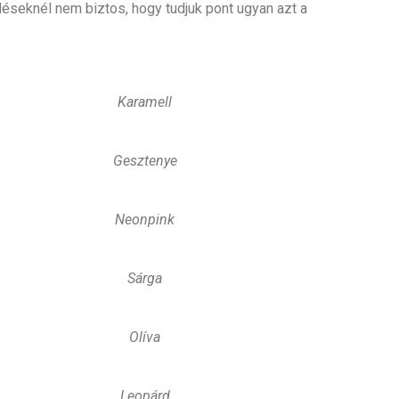
seknél nem biztos, hogy tudjuk pont ugyan azt a
Karamell
Gesztenye
Neonpink
Sárga
Olíva
Leopárd