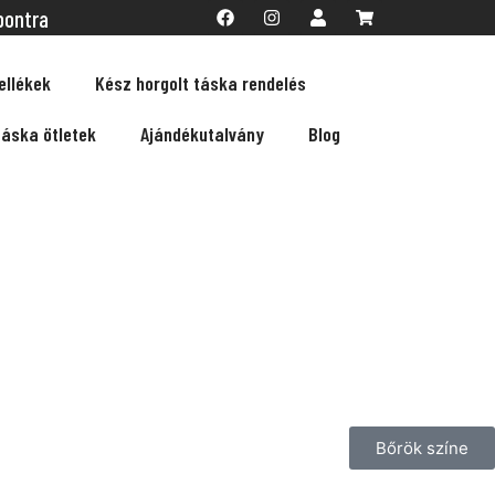
pontra
ellékek
Kész horgolt táska rendelés
táska ötletek
Ajándékutalvány
Blog
Bőrök színe