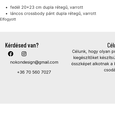
fedél 20×23 cm dupla rétegű, varrott
láncos crossbody pánt dupla rétegű, varrott
Elfogyott
Kérdésed van?
Cél
Célunk, hogy olyan 
kiegészítőket készíts
nokondesign@gmail.com
összképet alkotnak a 
csodá
+36 70 560 7027