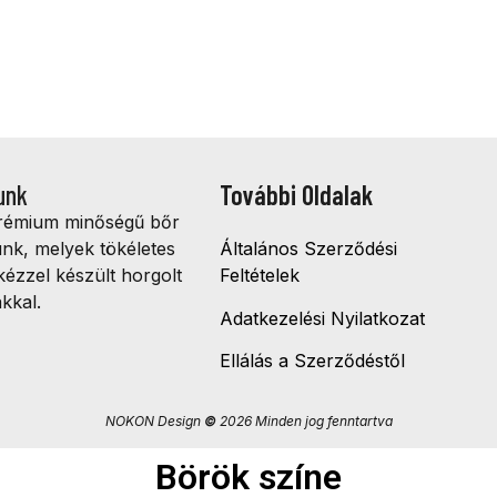
unk
További Oldalak
prémium minőségű bőr
ünk, melyek tökéletes
Általános Szerződési
kézzel készült horgolt
Feltételek
kkal.
Adatkezelési Nyilatkozat
Ellálás a Szerződéstől
NOKON Design
©
2026 Minden jog fenntartva
Börök színe