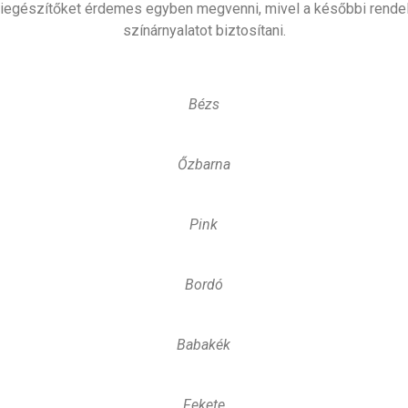
egészítőket érdemes egyben megvenni, mivel a későbbi rendelé
színárnyalatot biztosítani.
Bézs
Őzbarna
Pink
Bordó
Babakék
Fekete