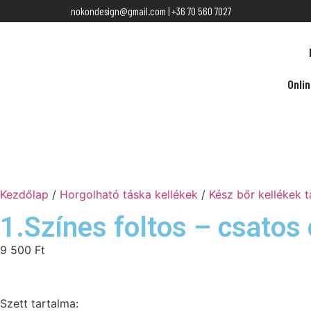
nokondesign@gmail.com | +36 70 560 7027
Onli
Kezdőlap
/
Horgolható táska kellékek
/
Kész bőr kellékek 
1.Színes foltos – csatos
9 500
Ft
Szett tartalma: