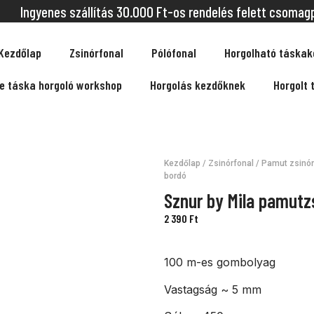
Ingyenes szállítás 30.000 Ft-os rendelés felett csomag
Kezdőlap
Zsinórfonal
Pólófonal
Horgolható táskak
ne táska horgoló workshop
Horgolás kezdőknek
Horgolt 
Kezdőlap
/
Zsinórfonal
/
Pamut zsinór
bordó
Sznur by Mila pamutz
2 390
Ft
100 m-es gombolyag
Vastagság ~ 5 mm