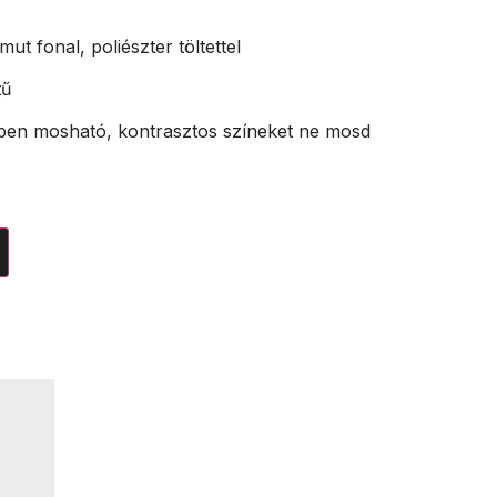
ut fonal, poliészter töltettel
tű
ben mosható, kontrasztos színeket ne mosd