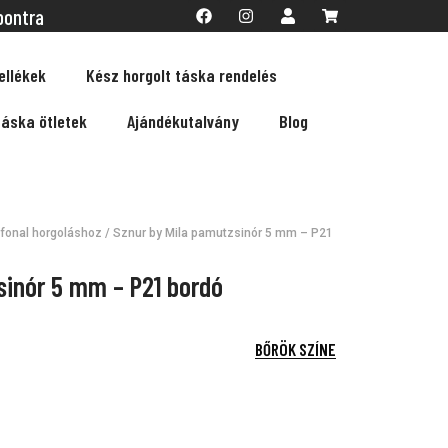
pontra
ellékek
Kész horgolt táska rendelés
táska ötletek
Ajándékutalvány
Blog
fonal horgoláshoz
/ Sznur by Mila pamutzsinór 5 mm – P21
sinór 5 mm – P21 bordó
BŐRÖK SZÍNE