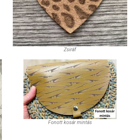
Zsiráf
Fonott kosár mintás