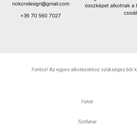
nokondesign@gmail.com
összképet alkotnak a 
csodá
+36 70 560 7027
Fontos! Az egyes alkotásokhoz szükséges bőr ki
Fehér
Törtfehér