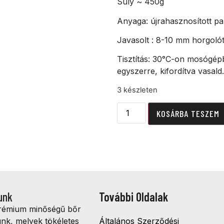
Súly ~ 450g
Anyaga: újrahasznosított pam
Javasolt : 8-10 mm horgoló
Tisztítás: 30°C-on mosógép
egyszerre, kifordítva vasald.
3 készleten
KOSÁRBA TESZEM
unk
További Oldalak
prémium minőségű bőr
ünk, melyek tökéletes
Általános Szerződési