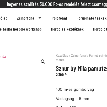
Ingyenes szállítás 30.000 Ft-os rendelés felett csomag
őlap
Zsinórfonal
Pólófonal
Horgolható táskak
ne táska horgoló workshop
Horgolás kezdőknek
Horgolt 
Kezdőlap
/
Zsinórfonal
/
Pamut zsinór
menta
Sznur by Mila pamutz
2 390
Ft
100 m-es gombolyag
Vastagság ~ 5 mm