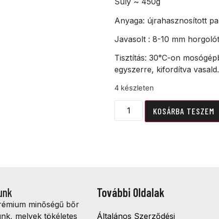
Súly ~ 450g
Anyaga: újrahasznosított pam
Javasolt : 8-10 mm horgoló
Tisztítás: 30°C-on mosógép
egyszerre, kifordítva vasald.
4 készleten
KOSÁRBA TESZEM
unk
További Oldalak
prémium minőségű bőr
ünk, melyek tökéletes
Általános Szerződési