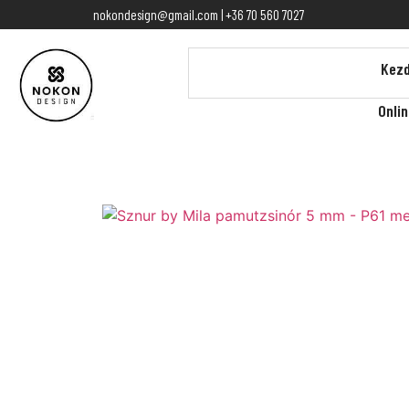
nokondesign@gmail.com | +36 70 560 7027
Kezd
Onli