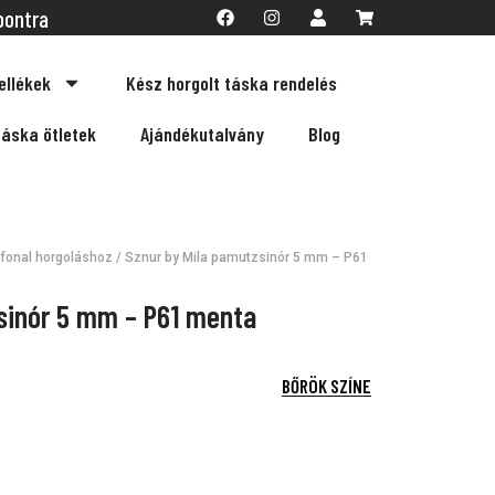
pontra
ellékek
Kész horgolt táska rendelés
táska ötletek
Ajándékutalvány
Blog
fonal horgoláshoz
/ Sznur by Mila pamutzsinór 5 mm – P61
sinór 5 mm – P61 menta
BŐRÖK SZÍNE