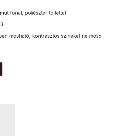
ut fonal, poliészter töltettel
tű
ben mosható, kontrasztos színeket ne mosd