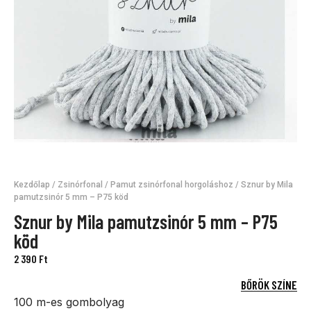
Kezdőlap
/
Zsinórfonal
/
Pamut zsinórfonal horgoláshoz
/ Sznur by Mila
pamutzsinór 5 mm – P75 köd
Sznur by Mila pamutzsinór 5 mm – P75
köd
2 390
Ft
BŐRÖK SZÍNE
100 m-es gombolyag