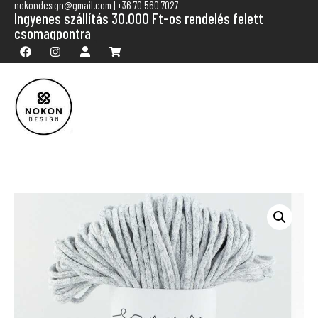
nokondesign@gmail.com | +36 70 560 7027
Ingyenes szállítás 30.000 Ft-os rendelés felett
csomagpontra