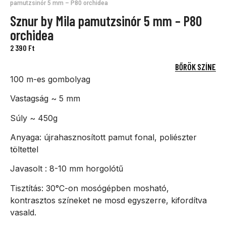
pamutzsinór 5 mm – P80 orchidea
Sznur by Mila pamutzsinór 5 mm – P80
orchidea
2 390
Ft
BŐRÖK SZÍNE
100 m-es gombolyag
Vastagság ~ 5 mm
Súly ~ 450g
Anyaga: újrahasznosított pamut fonal, poliészter
töltettel
Javasolt : 8-10 mm horgolótű
Tisztítás: 30°C-on mosógépben mosható,
kontrasztos színeket ne mosd egyszerre, kifordítva
vasald.