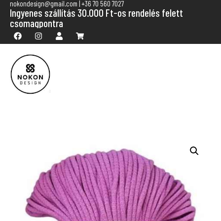
nokondesign@gmail.com | +36 70 560 7027
Ingyenes szállítás 30.000 Ft-os rendelés felett
csomagpontra