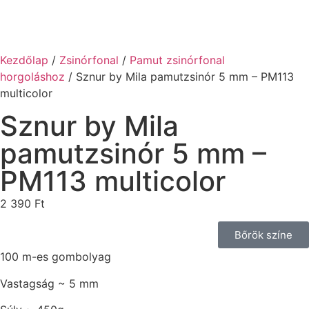
Kezdőlap
/
Zsinórfonal
/
Pamut zsinórfonal
horgoláshoz
/ Sznur by Mila pamutzsinór 5 mm – PM113
multicolor
Sznur by Mila
pamutzsinór 5 mm –
PM113 multicolor
2 390
Ft
Bőrök színe
100 m-es gombolyag
Vastagság ~ 5 mm