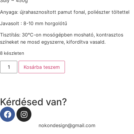
Súly ~ 450g
Anyaga: újrahasznosított pamut fonal, poliészter töltettel
Javasolt : 8-10 mm horgolótű
Tisztítás: 30°C-on mosógépben mosható, kontrasztos
színeket ne mosd egyszerre, kifordítva vasald.
8 készleten
Kosárba teszem
Kérdésed van?
nokondesign@gmail.com