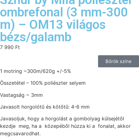
ombrefonal (3 mm-300
m) – OM13 világos
bézs/galamb
7 990
Ft
Bőrök színe
1 motring ~300m/620g +/-5%
Összetétel – 100% poliészter selyem
Vastagság ~ 3mm
Javasolt horgolótű és kötőtű: 4-6 mm
Javasoljuk, hogy a horgolást a gombolyag külsejétől
kezdje meg, ha a közepéből húzza ki a fonalat, akkor
megcsavarodhat.