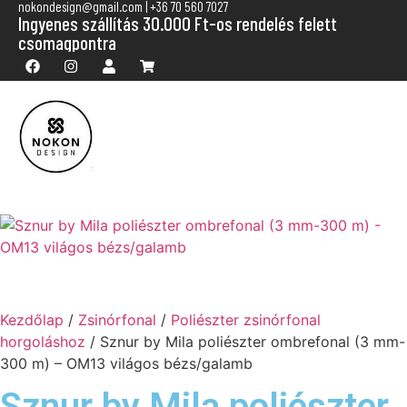
nokondesign@gmail.com | +36 70 560 7027
Ingyenes szállítás 30.000 Ft-os rendelés felett
csomagpontra
Kezdőlap
/
Zsinórfonal
/
Poliészter zsinórfonal
horgoláshoz
/ Sznur by Mila poliészter ombrefonal (3 mm-
300 m) – OM13 világos bézs/galamb
Sznur by Mila poliészter