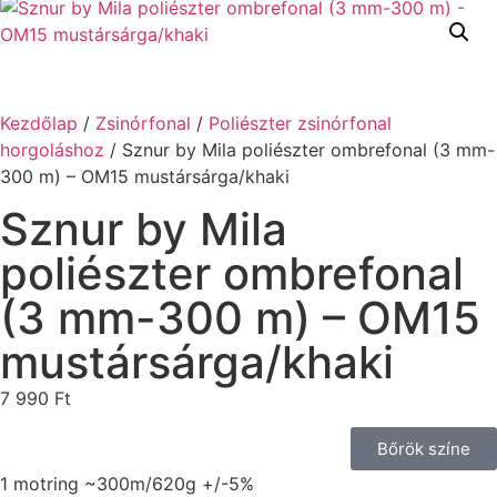
Kezdőlap
/
Zsinórfonal
/
Poliészter zsinórfonal
horgoláshoz
/ Sznur by Mila poliészter ombrefonal (3 mm-
300 m) – OM15 mustársárga/khaki
Sznur by Mila
poliészter ombrefonal
(3 mm-300 m) – OM15
mustársárga/khaki
7 990
Ft
Bőrök színe
1 motring ~300m/620g +/-5%