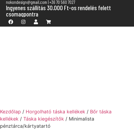
nokondesign@gmail.com | +36 70 560 7027
Ingyenes szállítás 30.000 Ft-os rendelés felett
csomagpontra
Kezdőlap
/
Horgolható táska kellékek
/
Bőr táska
kellékek
/
Táska kiegészítők
/ Minimalista
pénztárca/kártyatartó