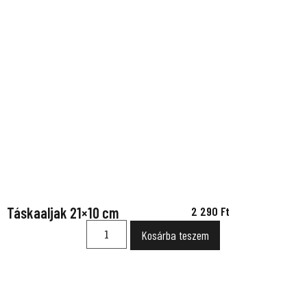
Táskaaljak 21×10 cm
2 290
Ft
Kosárba teszem