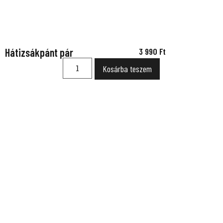
Hátizsákpánt pár
3 990
Ft
Kosárba teszem