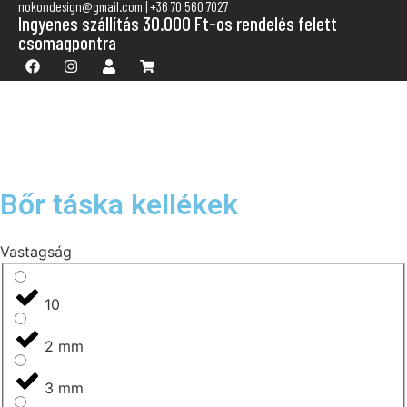
nokondesign@gmail.com | +36 70 560 7027
Ingyenes szállítás 30.000 Ft-os rendelés felett
csomagpontra
Bőr táska kellékek
Vastagság
10
2 mm
3 mm