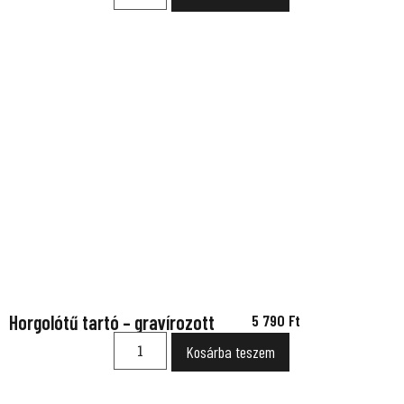
Horgolótű tartó – gravírozott
5 790
Ft
Kosárba teszem