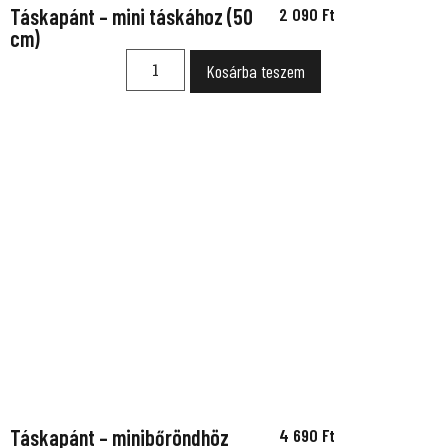
Táskapánt – mini táskához (50
2 090
Ft
cm)
Kosárba teszem
Táskapánt – minibőröndhöz
4 690
Ft