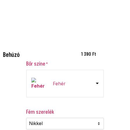
Behúzó
1 390
Ft
Bőr színe
*
Fehér
Fém szerelék