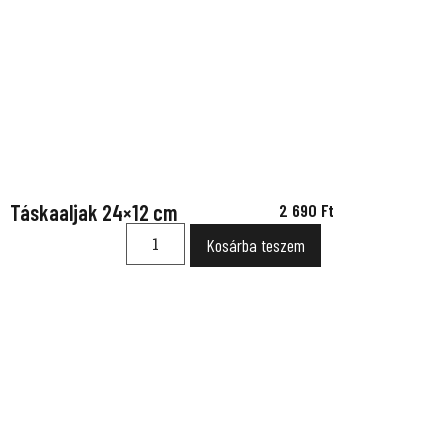
Táskaaljak 24×12 cm
2 690
Ft
Kosárba teszem