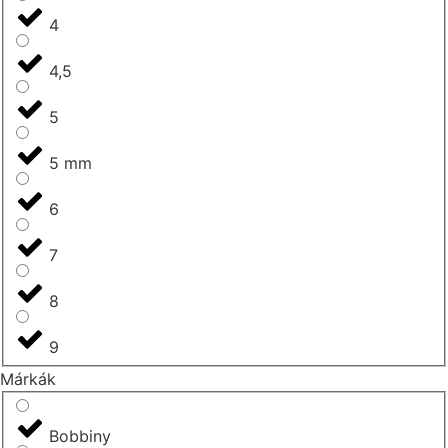
4
4,5
5
5 mm
6
7
8
9
Márkák
Bobbiny