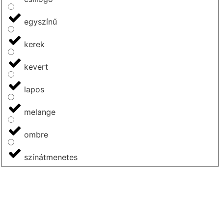
egyszínű
kerek
kevert
lapos
melange
ombre
színátmenetes