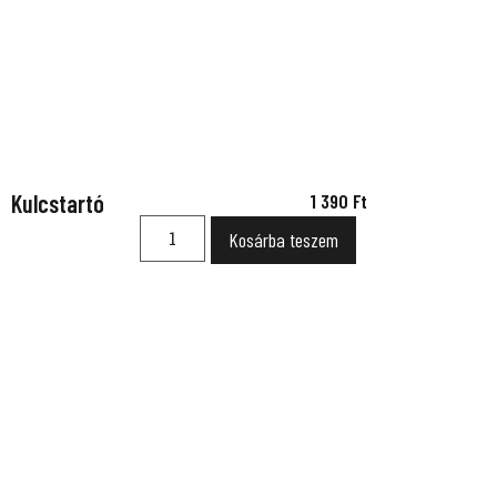
Kulcstartó
1 390
Ft
Kosárba teszem