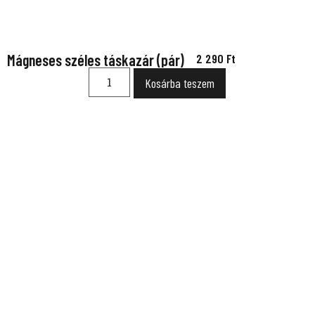
Mágneses széles táskazár (pár)
2 290
Ft
Kosárba teszem