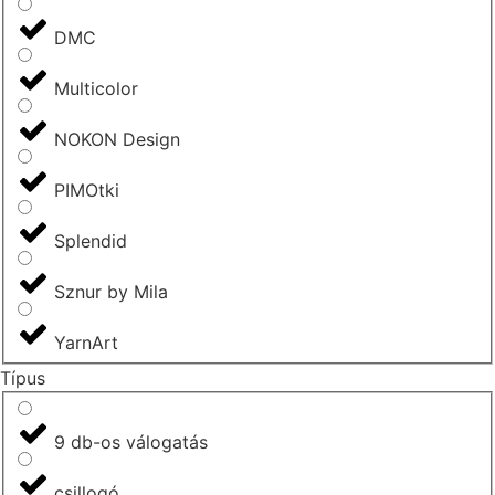
DMC
Multicolor
NOKON Design
PIMOtki
Splendid
Sznur by Mila
YarnArt
Típus
9 db-os válogatás
csillogó