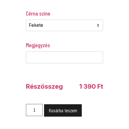
Cérna színe
Megjegyzés
Részösszeg
1 390
Ft
Kosárba teszem